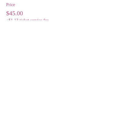
Price
$45.00
+$1.13 ticket service fee
Sale ended
Ticket type
Entrada Ciclo Completo
More info
Price
$65.00
+$1.63 ticket service fee