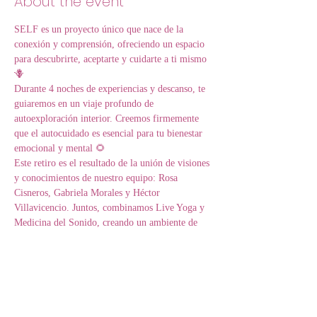
About the event
SELF es un proyecto único que nace de la 
conexión y comprensión, ofreciendo un espacio 
para descubrirte, aceptarte y cuidarte a ti mismo
🪻
Durante 4 noches de experiencias y descanso, te 
guiaremos en un viaje profundo de 
autoexploración interior. Creemos firmemente 
que el autocuidado es esencial para tu bienestar 
emocional y mental 🌻
Este retiro es el resultado de la unión de visiones 
y conocimientos de nuestro equipo: Rosa 
Cisneros, Gabriela Morales y Héctor 
Villavicencio. Juntos, combinamos Live Yoga y 
Medicina del Sonido, creando un ambiente de 
profunda alegría y sanación que deseamos 
compartir contigo 🌿
Además de promover tu crecimiento personal, 
con tu participación estarás apoyando a 
fundaciones y personas en situaciones críticas, 
brindando asistencia y esperanza 💚