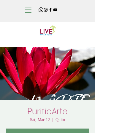
PurificArte
Sat, Mar 12
  |  
Quito