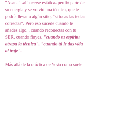
"Asana" -al hacerse estática- perdió parte de 
su energía y se volvió una técnica, que te 
podría llevar a algún sitio, "si tocas las teclas 
correctas". Pero eso sucede cuando le 
añades algo... cuando reconectas con tu 
SER, cuando fluyes, 
"cuando tu espíritu 
atrapa la técnica", "cuando tú le das vida 
al traje".
Más allá de la práctica de Yoga como suele 
ser entendida hoy, la palabra como tal 
refiere a un estado de fusíón o unión 
mística, en donde 
YOGA es sinónimo de 
VIDA. Pero no lo que entendemos o 
vivimos pensando que es vida.
 La VIDA es 
despertar, ¡eso es YOGA!. 
Por tanto, el YOGA como estado o como 
reconexión con la VIDA, no puede 