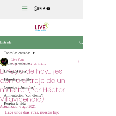
Entrada
Todas las entradas
Live Yoga
Todas las entradas
22 jul 2021
7 min de lectura
El Yoga de hoy... ¡es
Livsangat Kaur
como el traje de un
Filosofia "con filo"
muerto! (Por Héctor
Consejos "Dummies"
Alimentación "con diente"
Villavicencio)
Respira la vida
Actualizado:
6 ago 2021
Hace unos días atrás, nuestro hijo 